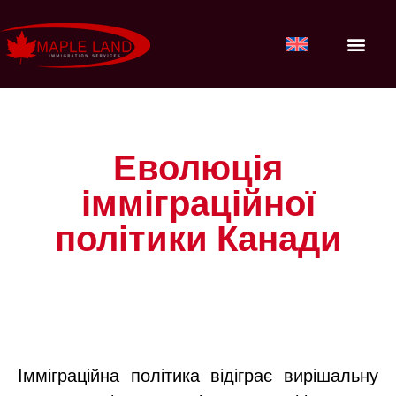
НАШІ ПОС
ВХІД ДЛЯ КЛІ
Еволюція
імміграційної
політики Канади
Імміграційна політика відіграє вирішальну