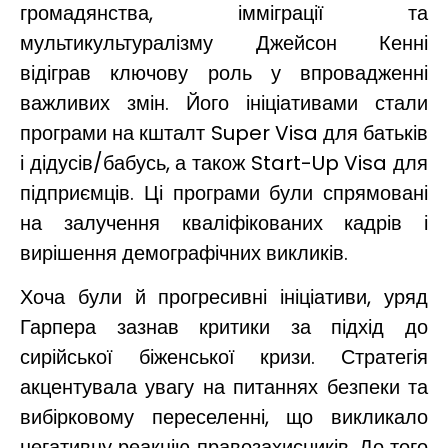
громадянства, імміграції та
мультикультуралізму Джейсон Кенні
відіграв ключову роль у впровадженні
важливих змін. Його ініціативами стали
програми на кшталт Super Visa для батьків
і дідусів/бабусь, а також Start-Up Visa для
підприємців. Ці програми були спрямовані
на залучення кваліфікованих кадрів і
вирішення демографічних викликів.
Хоча були й прогресивні ініціативи, уряд
Гарпера зазнав критики за підхід до
сирійської біженської кризи. Стратегія
акцентувала увагу на питаннях безпеки та
вибірковому переселенні, що викликало
негативну реакцію правозахисників. До того