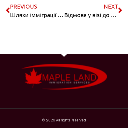
PREVIOUS
NEXT
Шляхи імміграції до Канади для українців, термін перебування яких у США закінчується
Відмова у візі до Канади: чому це ще не кінець
© 2026 All rights reserved