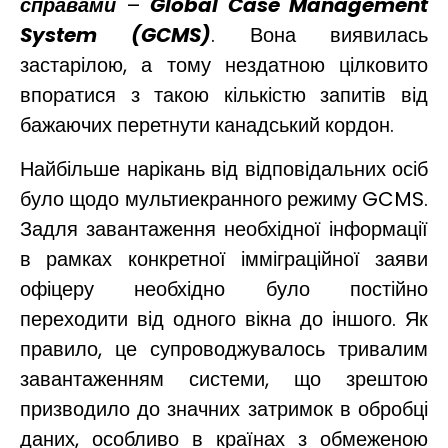
справами
–
Global
Case
Management
System
(
GCMS
)
. Вона виявилась
застарілою, а тому нездатною цілковито
впоратися з такою кількістю запитів від
бажаючих перетнути канадський кордон.
Найбільше нарікань від відповідальних осіб
було щодо мультиекранного режиму GCMS.
Задля завантаження необхідної інформації
в рамках конкретної імміграційної заяви
офіцеру необхідно було постійно
переходити від одного вікна до іншого. Як
правило, це супроводжувалось тривалим
завантаженням системи, що зрештою
призводило до значних затримок в обробці
даних, особливо в країнах з обмеженою