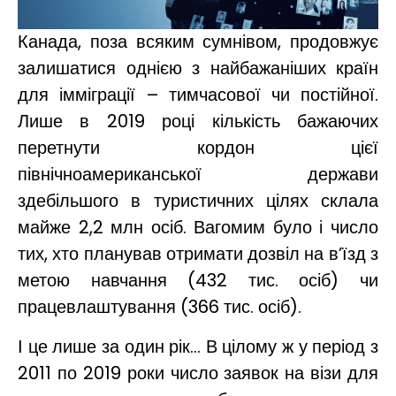
Канада, поза всяким сумнівом, продовжує
залишатися однією з найбажаніших країн
для імміграції – тимчасової чи постійної.
Лише в 2019 році кількість бажаючих
перетнути кордон цієї
північноамериканської держави
здебільшого в туристичних цілях склала
майже 2,2 млн осіб. Вагомим було і число
тих, хто планував отримати дозвіл на в’їзд з
метою навчання (432 тис. осіб) чи
працевлаштування (366 тис. осіб).
І це лише за один рік… В цілому ж у період з
2011 по 2019 роки число заявок на візи для