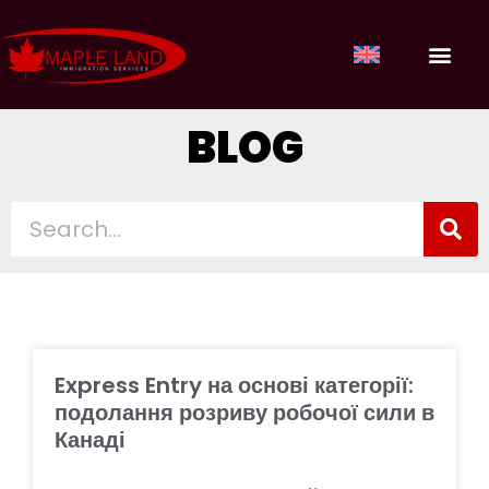
НАШІ ПОС
ВХІД ДЛЯ КЛІ
BLOG
Express Entry на основі категорії:
подолання розриву робочої сили в
Канаді